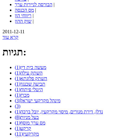
|
הבורסה לניירות ערך
|
מס הכנסה
|
ריווחי הון
|
שוק ההון
2011-12-11
קרא עוד
תגיות:
מעשה בית דין(1)
השתק עילה(1)
השתק פלוגתא(1)
תביעה שכנגד(1)
היטלי פיתוח(1)
מכרז(1)
מינהל מקרקעי ישראל(3)
(3)
נדלן, דירת מגורים, מיסוי מקרקעין, יובל ברכה(1)
בעל מניות(8)
מס ערך מוסף(1)
קרקע(1)
מקרקעין(11)