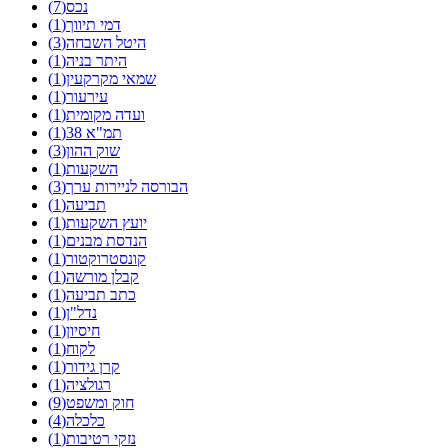
נכס(7)
דמי תיווך(1)
היטל השבחה(3)
היתר בניה(1)
שמאי מקרקעין(1)
עירעור(1)
ועדה מקומית(1)
תמ"א 38(1)
שוק ההון(3)
השקעות(1)
הבורסה לניירות ערך(3)
תביעה(1)
יועץ השקעות(1)
הנדסת מבנים(1)
קונסטרוקטור(1)
קבלן מורשה(1)
כתב תביעה(1)
נדל"ן(1)
חיסיון(1)
לקוח(1)
קרן גידור(1)
רגולציה(1)
חוק ומשפט(9)
כלכלה(4)
נזקי רטיבות(1)