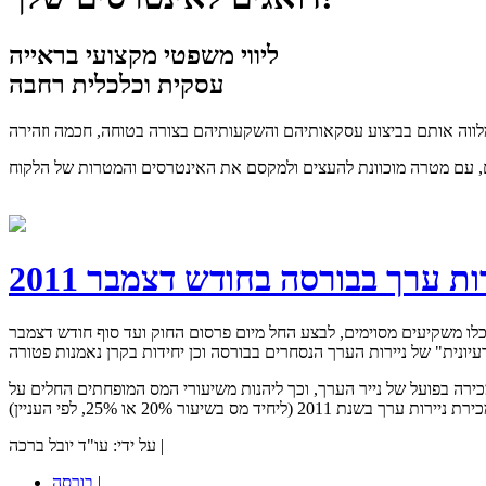
ליווי משפטי מקצועי בראייה
עסקית וכלכלית רחבה
ת ערך בבורסה בחודש דצמבר 2011
לאור תיקון פקודת מס הכנסה בחוק לשינוי נטל המס (תיקוני חקיקה), התשע"ב- 2011 (להלן "החוק"), יוכלו משקיעים מסוימים, לבצע החל מיום פרסום החוק ועד סוף חודש דצמבר
ירה בפועל של נייר הערך, וכך ליהנות משיעורי המס המופחתים החלים על
על ידי: עו"ד יובל ברכה |
|
בורסה