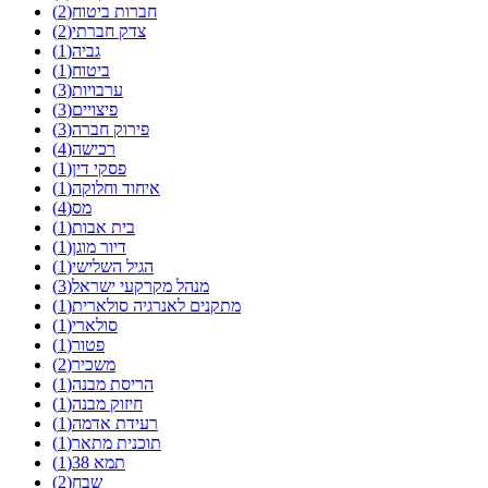
חברות ביטוח(2)
צדק חברתי(2)
גביה(1)
ביטוח(1)
ערבויות(3)
פיצויים(3)
פירוק חברה(3)
רכישה(4)
פסקי דין(1)
איחוד וחלוקה(1)
מס(4)
בית אבות(1)
דיור מוגן(1)
הגיל השלישי(1)
מנהל מקרקעי ישראל(3)
מתקנים לאנרגיה סולארית(1)
סולארי(1)
פטור(1)
משכיר(2)
הריסת מבנה(1)
חיזוק מבנה(1)
רעידת אדמה(1)
תוכנית מתאר(1)
תמא 38(1)
שבח(2)