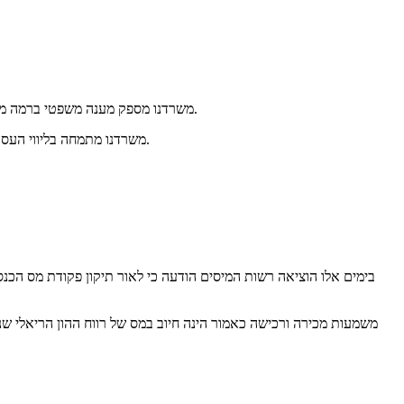
משרדנו מספק מענה משפטי ברמה מקצועית ביותר לעסקים ולמשקיעים פרטיים, בתחומים המסחרים-עסקיים, ומלווה אותם בביצוע עסקאותיהם והשקעותיהם בצורה בטוחה, חכמה וזהירה.
משרדנו מתמחה בליווי העסק ו/או המשקיע הפרטי בסכסוכים עסקיים בבתי המשפט ובטריבונלים אחרים, עם מטרה מוכוונת להעצים ולמקסם את האינטרסים והמטרות של הלקוח.
משמעות מכירה ורכישה כאמור הינה חיוב במס של רווח ההון הריאלי שנ