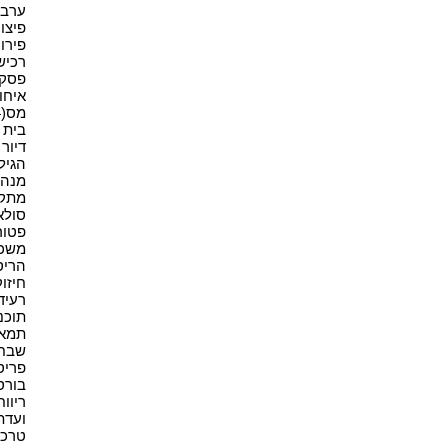
ערבוי
פיצויי
פירוק
רכישה
פסקי ד
איחוד
מס(4)
בית א
דיור מ
הגיל 
מנהל
מתקנ
סולאר
פטור(1
משכיר
הריס
חיזוק
רעיד
תוכני
תמא 38(1
שבח(2
פריסה
בורסה
ריווחי
ועדת
טרכטנ