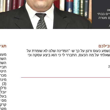
ו
ים בבתי
ם מטרה
.
תגיו
בילכם
שמע כעוס ורטן על כך ש- "המדינה שלנו לא שומרת על
מעשה 
שאלתי על מה הכעס, התברר לי כי הוא ביצע עסקה וכי
השתק
השתק
2
תביעה
היטלי
מכרז(1
מינה
(3)
נדלן,
יובל 
בעל מ
מס ע
קרקע(
מקרקע