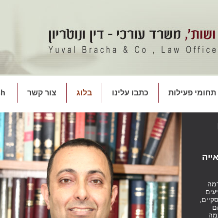
תחומי פעילות
כתבו עלינו
בלוג
צור קשר
sh
ייה
מה
עים
קיים,
ם
מה