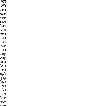
דמי תי
היטל
היתר 
שמאי 
עירעו
ועדה 
תמ"א 38
שוק ה
השקעו
הבורס
תביעה
יועץ 
הנדס
קונסט
קבלן 
כתב 
נדל"ן(
חיסיון
לקוח(1
קרן גי
רגולצ
חוק ו
כלכלה
נזקי 
יובל 
ייעוץ
מטרי