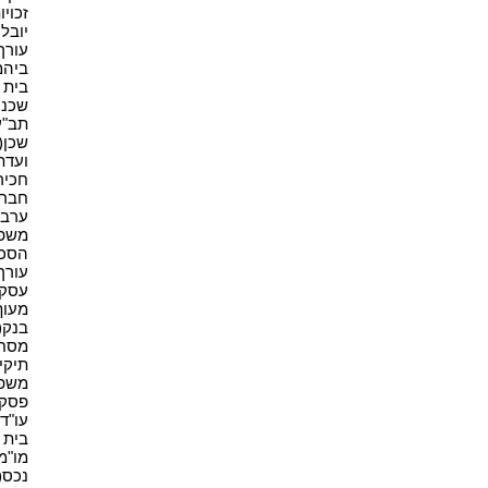
זכויו
יובל 
עורך ד
ביהמ"
בית מ
שכנים
תב"ע(
שכן(2)
ועדת 
חכירה
חברה(
ערבות
משפט
הסכם(
עורך 
עסקים
מעוף(
בנק(1)
מסחר(
תיקי 
משפט(
פסק ד
עו"ד(3
בית 
מו"מ(1
נכס(7)