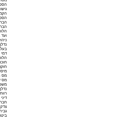
הסכם 
גישור(
הקמת
הסכמ
הברח
הברח
הלווא
ועד ב
ניהול
נדלן(9
בעל נ
דמי ש
הלווא
חוכר 
חוק(4)
מיסוי
מס ה
מס ש
משכנ
נדלן 
רווחי 
דיני 
חברות
צדק ח
גביה(1
ביטוח