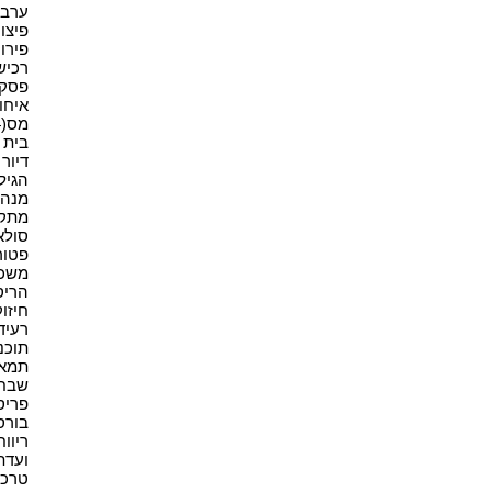
ערבוי
פיצויי
פירוק
רכישה
פסקי ד
איחוד
מס(4)
בית א
דיור מ
הגיל 
מנהל
מתקנ
סולאר
פטור(1
משכיר
הריס
חיזוק
רעיד
תוכני
תמא 38(1
שבח(2
פריסה
בורסה
ריווחי
ועדת
טרכטנ