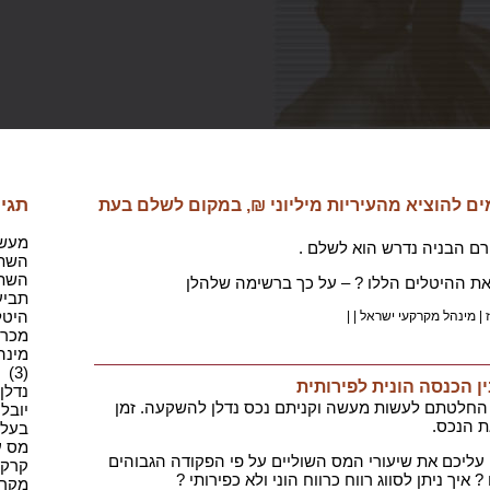
תגיו
ים להוציא מהעיריות מיליוני ₪, במקום לשלם בעת
מעשה 
רם הבניה נדרש הוא לשלם .
השתק
השתק
 את ההיטלים הללו ? – על כך ברשימה שלהלן
תביעה
היטלי
|
מינהל מקרקעי ישראל
|
|
מכרז(1
מינה
(3)
ן הכנסה הונית לפירותית
נדלן,
 החלטתם לעשות מעשה וקניתם נכס נדלן להשקעה. זמן
יובל 
ת הנכס.
בעל מ
מס ע
 עליכם את שיעורי המס השוליים על פי הפקודה הגבוהים
קרקע(
יך ניתן לסווג רווח כרווח הוני ולא כפירותי ?
מקרקע