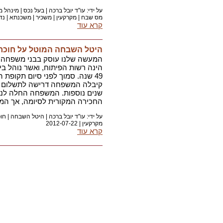
על ידי: עו"ד יובל ברכה |
בעל נכס
|
מינהל מ
מס שבח
|
מקרקעין
|
משכיר
|
משכנתא
|
נד
קרא עוד
היטל השבחה המוטל על חוכרי
המעשה שלנו עוסק בבני משפחה אש
הינה רשות הפיתוח, ואשר נוהל בי
49 שנה. סמוך לפני סיום תקופ
שנים נוספות. המשפחה החלה לנה
החכירה המקורית לסיומה, אך המ
על ידי: עו"ד יובל ברכה |
היטל השבחה
|
חוכ
מקרקעין
|
2012-07-22
קרא עוד