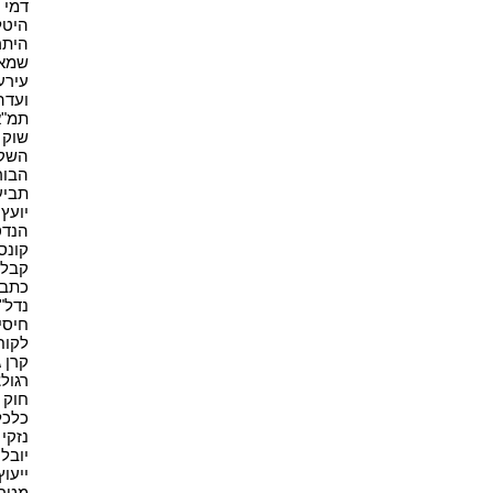
דמי תי
היטל
היתר 
שמאי 
עירעו
ועדה 
תמ"א 38
שוק ה
השקעו
הבורס
תביעה
יועץ 
הנדס
קונסט
קבלן 
כתב 
נדל"ן(
חיסיון
לקוח(1
קרן גי
רגולצ
חוק ו
כלכלה
נזקי 
יובל 
ייעוץ
מטרי