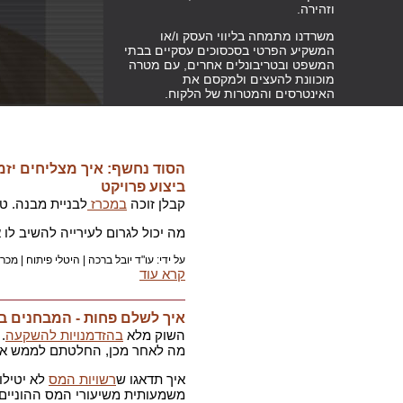
וזהירה.
משרדנו מתמחה בליווי העסק ו/או
המשקיע הפרטי בסכסוכים עסקיים בבתי
המשפט ובטריבונלים אחרים, עם מטרה
מוכוונת להעצים ולמקסם את
האינטרסים והמטרות של הלקוח.
הסוד נחשף: איך מצליחים יזמ
ביצוע פרויקט
קבלן זוכה
במכרז
לבניית מבנה. ט
מה יכול לגרום לעירייה להשיב לו
על ידי: עו"ד יובל ברכה |
היטלי פיתוח
|
מכרז
קרא עוד
איך לשלם פחות - המבחנים בי
השוק מלא
בהזדמנויות להשקעה
.
מה לאחר מכן, החלטתם לממש א
איך תדאגו ש
רשויות המס
לא יטילו
משמעותית משיעורי המס ההוניים ? א