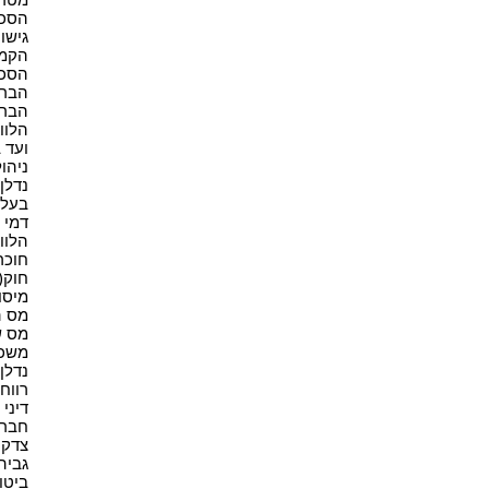
הסכם 
גישור(
הקמת
הסכמ
הברח
הברח
הלווא
ועד ב
ניהול
נדלן(9
בעל נ
דמי ש
הלווא
חוכר 
חוק(4)
מיסוי
מס ה
מס ש
משכנ
נדלן 
רווחי 
דיני 
חברות
צדק ח
גביה(1
ביטוח