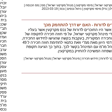
זכויו
קרקעי ישראל
|
מיסוי מקרקעין
|
מנהל מקרקעי ישראל
|
מס
|
מס הכנסה
|
יובל 
לן
|
נדלן מיסוי מקרקעין
|
ניהול נכסים
|
נכס
|
2013-03-19
עורך ד
ביהמ"
בית מ
שכנים
ם לדורות - האם יש דרך להתחמק מכך
תב"ע(
ר היו החוכרים לדורות של נכס מקרקעין אשר בעליו
שכן(2)
די מינהל מקרקעי ישראל, על פי חוזה חכירה לתקופה של
ועדת 
ת החכירה המקורית, בעקבות בקשה שהגישו לחידוש החכירה,
חכירה
קיבלה המשפחה דרישה לתשלום דמי היוון מאת ממ"י וזאת כתנאי לחתימת חוזה חכירה ל 49
חברה(
ל מו"מ עם המינהל בקשר לכך. בתוך כך הגיעה תקופת
ערבות
שפחה המשיכה להחזיק במקרקעין.
משפט
הסכם(
ר לדורות
|
חידוש חכירה
|
מינהל מקרקעי ישראל
|
מנהל מקרקעי ישראל
|
עורך 
עסקים
מעוף(
בנק(1)
מסחר(
תיקי 
משפט(
פסק ד
עו"ד(3
בית 
מו"מ(1
נכס(7)