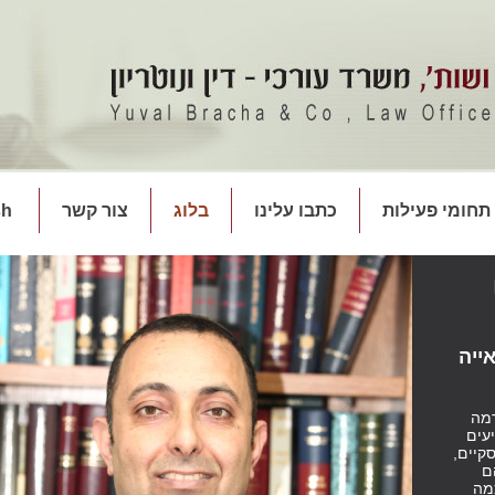
תחומי פעילות
כתבו עלינו
בלוג
צור קשר
sh
ייה
מה
עים
קיים,
ם
מה