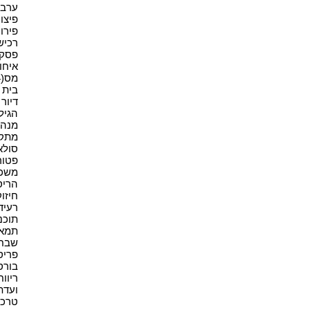
ערבוי
פיצויי
פירוק
רכישה
פסקי ד
איחוד
מס(4)
בית א
דיור מ
הגיל 
מנהל
מתקנ
סולאר
פטור(1
משכיר
הריס
חיזוק
רעיד
תוכני
תמא 38(1
שבח(2
פריסה
בורסה
ריווחי
ועדת
טרכטנ