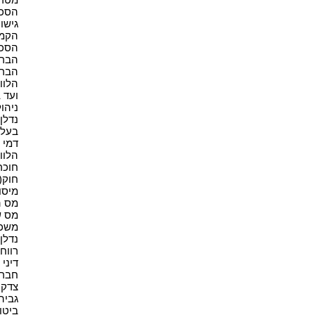
הסכם 
גישור(
הקמת
הסכמ
הברח
הברח
הלווא
ועד ב
ניהול
נדלן(9
בעל נ
דמי ש
הלווא
חוכר 
חוק(4)
מיסוי
מס ה
מס ש
משכנ
נדלן 
רווחי 
דיני 
חברות
צדק ח
גביה(1
ביטוח