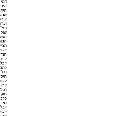
דמי תי
היטל
היתר 
שמאי 
עירעו
ועדה 
תמ"א 38
שוק ה
השקעו
הבורס
תביעה
יועץ 
הנדס
קונסט
קבלן 
כתב 
נדל"ן(
חיסיון
לקוח(1
קרן גי
רגולצ
חוק ו
כלכלה
נזקי 
יובל 
ייעוץ
מטרי