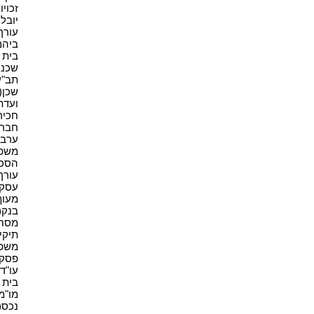
זכויו
יובל 
עורך ד
ביהמ"
בית מ
שכנים
תב"ע(
שכן(2)
ועדת 
חכירה
חברה(
ערבות
משפט
הסכם(
עורך 
עסקים
מעוף(
בנק(1)
מסחר(
תיקי 
משפט(
פסק ד
עו"ד(3
בית 
מו"מ(1
נכס(7)