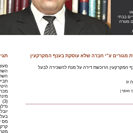
ו
ים בבתי
ם מטרה
.
תגיו
 מגורים ע"י חברה שלא עוסקת בענף המקרקעין
מעשה 
 המקרקעין הרוכשת דירה על מנת להשכירה לבעל
השתק
השתק
תביעה
 זו
היטלי
מכרז(1
ך מוסף
|
מינה
(3)
נדלן,
יובל 
בעל מ
מס ע
קרקע(
מקרקע